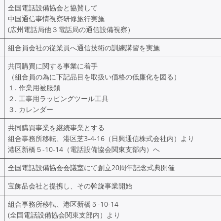
全国電話設備協会と協賛して
中国通信事情視察研修旅行実施
(広州電話局他３電話局の通信設備視察）
組合員会社の従業員へ通信技術の訓練講習を実施
共同購買に関する事業に着手
（組合員の為に下記品目を取扱い価格の低廉化を図る）
１. 作業用被服類
２. 工事用ラッピングツール工具
３. カレンダー
共同購買事業を継続事業とする
組合事務所移転、港区芝3-4-16（日興通信株式会社内）より
港区新橋５-10-14（電話設備協会関東支部内）へ
全国電話設備協会会議室にて創立20周年記念式典開催
宝飾品会社と提携し、その斡旋事業開始
組合事務所移転、港区新橋５-10-14
(全国電話設備協会関東支部内）より