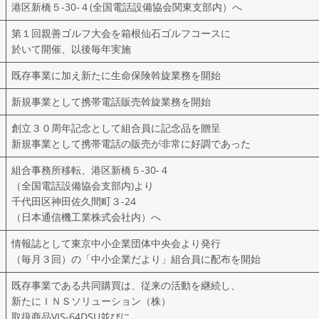
港区新橋５-30-４(全国電話設備協会関東支部内）へ
第１回親善ゴルフ大会を箱根仙石ゴルフコースに
於いて開催、以後毎年実施
既存事業に加え新たに生命保険斡旋業務を開始
新規事業として携帯電話販売斡旋業務を開始
創立３０周年記念として組合員に記念品を贈呈
新規事業として携帯電話の販売が非常に好調であった
組合事務所移転、港区新橋５-30-４
（全国電話設備協会支部内)より
千代田区神田佐久間町３-24
（日本通信機工業株式会社内）へ
情報誌として東京中小企業団体中央会より発行
（毎月３回）の「中小企業だより」組合員に配布を開始
既存事業である共同購買は、従来の活動を継続し、
新たにＩＮＳソリューション（株）
取扱商品VIS-64DSU並びに