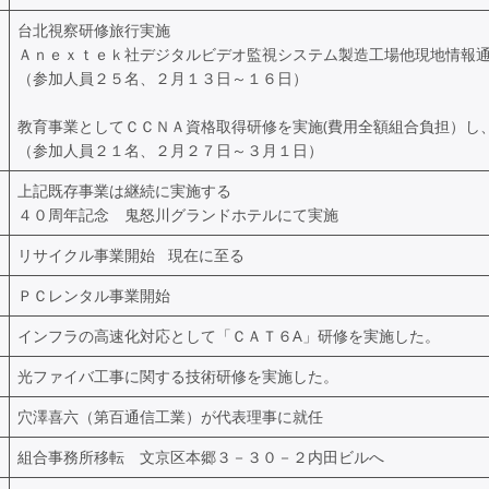
台北視察研修旅行実施
Ａｎｅｘｔｅｋ社デジタルビデオ監視システム製造工場他現地情報
（参加人員２５名、２月１３日～１６日）
教育事業としてＣＣＮＡ資格取得研修を実施(費用全額組合負担）し
（参加人員２１名、２月２７日～３月１日）
上記既存事業は継続に実施する
４０周年記念 鬼怒川グランドホテルにて実施
リサイクル事業開始 現在に至る
ＰＣレンタル事業開始
インフラの高速化対応として「ＣＡＴ６A」研修を実施した。
光ファイバ工事に関する技術研修を実施した。
穴澤喜六（第百通信工業）が代表理事に就任
組合事務所移転 文京区本郷３－３０－２内田ビルへ