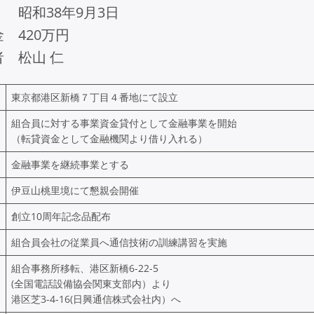
 昭和38年9月3日
 420万円
 松山 仁
東京都港区新橋７丁目４番地にて設立
組合員に対する事業資金貸付として金融事業を開始
（転貸資金として金融機関より借り入れる）
金融事業を継続事業とする
伊豆山桃里境にて懇親会開催
創立10周年記念品配布
組合員会社の従業員へ通信技術の訓練講習を実施
組合事務所移転、港区新橋6-22-5
(全国電話設備協会関東支部内）より
港区芝3-4-16(日興通信株式会社内）へ