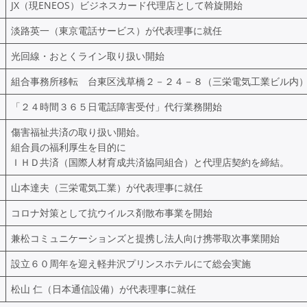
JX（現ENEOS）ビジネスカード代理店として斡旋開始
淡路英一（東京電話サービス）が代表理事に就任
光回線・おとくライン取り扱い開始
組合事務所移転 台東区浅草橋２－２４－８（三栄電気工業ビル内
「２４時間３６５日電話障害受付」代行業務開始
傷害福祉共済の取り扱い開始。
組合員の福利厚生を目的に
ＩＨＤ共済（国際人材育成共済協同組合）と代理店契約を締結。
山本達夫（三栄電気工業）が代表理事に就任
コロナ対策として抗ウイルス剤散布事業を開始
兼松コミュニケーションズと提携し法人向け携帯取次事業開始
設立６０周年を迎え軽井沢プリンスホテルにて総会実施
松山 仁（日本通信設備）が代表理事に就任