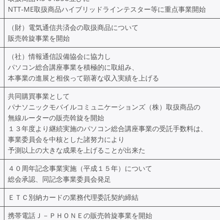
NTT-ME取扱商品ハイブリッドラインテスター等に重点事業開始
（財）電気通信共済会の取扱商品について
販売斡旋事業を開始
（社）情報通信設備協会に協力し
パソコン総合講座事業を積極的に取組み、
本事業の進展と相俟って顕著な収入実績を上げる
共同購買事業として
パナソニックモバイルコミュニケーションズ（株）取扱商品の
無線ルーターの販売斡旋を開始
１３年度より継続実施のパソコン総合講座事業の受託手数料は、
事業委員会を中核とした諸努力により
予測以上の大きな成果を上げることが出来た
４０周年記念事業実施（平成１５年）について
総会承認、同記念事業委員会発足
ＥＴＣ別納カードの業務代理委託契約締結
携帯電話Ｊ－ＰＨＯＮＥの販売斡旋事業を開始