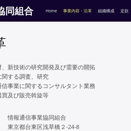
業協同組合
Home
事業内容・沿革
組織構成
定款
革
材、新技術の研究開発及び需要の開拓
に関する調査、研究
通信事業に関するコンサルタント業務
購買及び販売斡旋等
 情報通信事業協同組合
東京都台東区浅草橋２-24-8