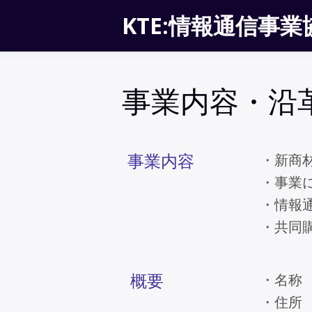
Skip
KTE:情報通信事
to
content
事業内容・沿
事業内容
・新商
・事業
・情報
・共同
概要
・名称
・住所 